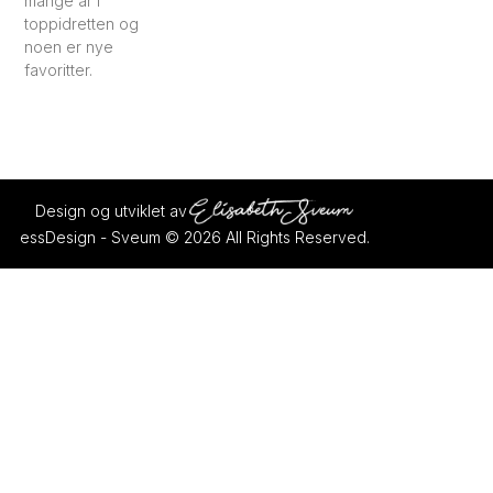
mange år i
toppidretten og
noen er nye
favoritter.
Design og utviklet av
essDesign - Sveum © 2026 All Rights Reserved.