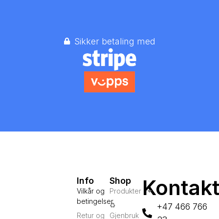
Sikker betaling med
Kontak
Info
Shop
Vilkår og
Produkter
betingelser
♻️
+47 466 766
Retur og
Gjenbruk