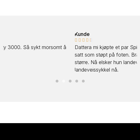
Kunde





Dattera mi kjøpte et par Spiuk Profit Dual landeveissko,
satt som støpt på foten. Bra vi gikk opp en størrelse
større. Nå elsker hun landevei. Spørs om det blir en ny
landeveissykkel nå.