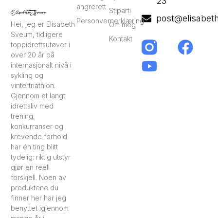
23
angrerett
Stiparti
post@elisabet
Personvernerklæring
Hei, jeg er Elisabeth
Om meg
Sveum, tidligere
Kontakt
toppidrettsutøver i
over 20 år på
internasjonalt nivå i
sykling og
vintertriathlon.
Gjennom et langt
idrettsliv med
trening,
konkurranser og
krevende forhold
har én ting blitt
tydelig: riktig utstyr
gjør en reell
forskjell. Noen av
produktene du
finner her har jeg
benyttet igjennom