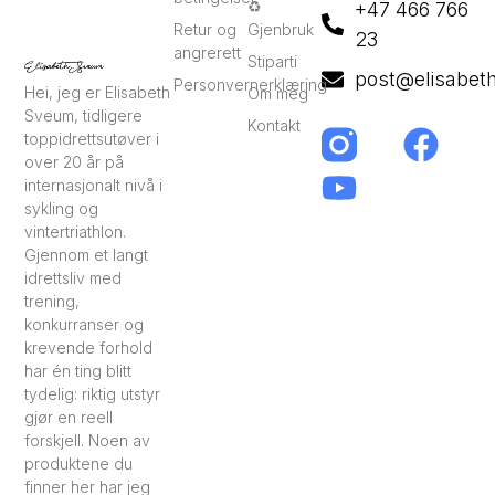
♻️
+47 466 766
Retur og
Gjenbruk
23
angrerett
Stiparti
post@elisabet
Personvernerklæring
Hei, jeg er Elisabeth
Om meg
Sveum, tidligere
Kontakt
toppidrettsutøver i
over 20 år på
internasjonalt nivå i
sykling og
vintertriathlon.
Gjennom et langt
idrettsliv med
trening,
konkurranser og
krevende forhold
har én ting blitt
tydelig: riktig utstyr
gjør en reell
forskjell. Noen av
produktene du
finner her har jeg