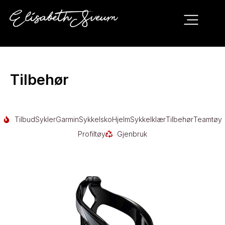
Tilbehør
Tilbud
Sykler
Garmin
Sykkelsko
Hjelm
Sykkelklær
Tilbehør
Teamtøy
Profiltøy
Gjenbruk