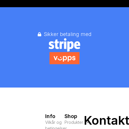
Sikker betaling med
Kontak
Info
Shop
Vilkår og
Produkter
betingelser