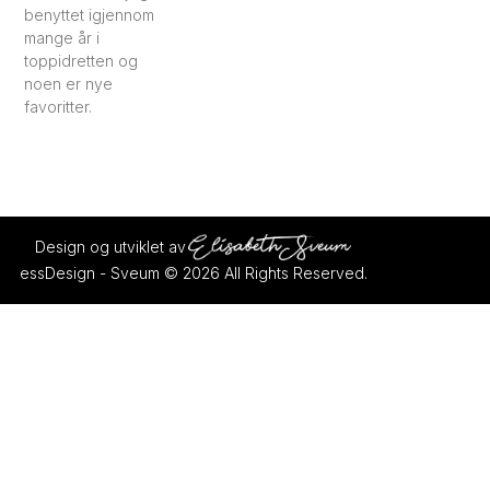
benyttet igjennom
mange år i
toppidretten og
noen er nye
favoritter.
Design og utviklet av
essDesign - Sveum © 2026 All Rights Reserved.