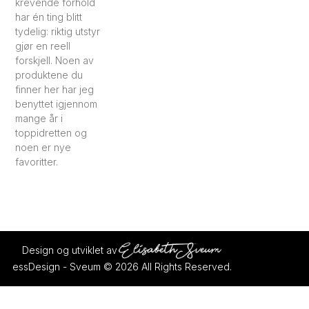
krevende forhold
har én ting blitt
tydelig: riktig utstyr
gjør en reell
forskjell. Noen av
produktene du
finner her har jeg
benyttet igjennom
mange år i
toppidretten og
noen er nye
favoritter.
Design og utviklet av
essDesign - Sveum © 2026 All Rights Reserved.