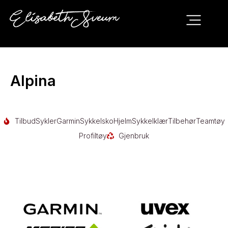
Alpina
Tilbud
Sykler
Garmin
Sykkelsko
Hjelm
Sykkelklær
Tilbehør
Teamtøy
Profiltøy
Gjenbruk