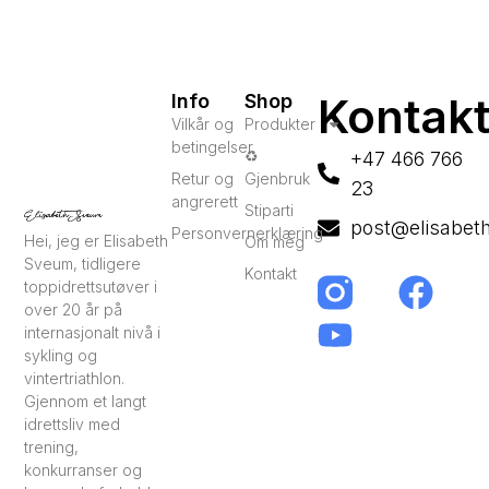
Kontak
Info
Shop
Vilkår og
Produkter
betingelser
♻️
+47 466 766
Retur og
Gjenbruk
23
angrerett
Stiparti
post@elisabet
Personvernerklæring
Hei, jeg er Elisabeth
Om meg
Sveum, tidligere
Kontakt
toppidrettsutøver i
over 20 år på
internasjonalt nivå i
sykling og
vintertriathlon.
Gjennom et langt
idrettsliv med
trening,
konkurranser og