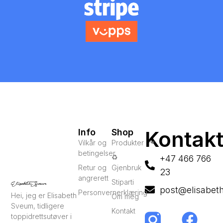
Kontak
Info
Shop
Vilkår og
Produkter
betingelser
♻️
+47 466 766
Retur og
Gjenbruk
23
angrerett
Stiparti
post@elisabet
Personvernerklæring
Hei, jeg er Elisabeth
Om meg
Sveum, tidligere
Kontakt
toppidrettsutøver i