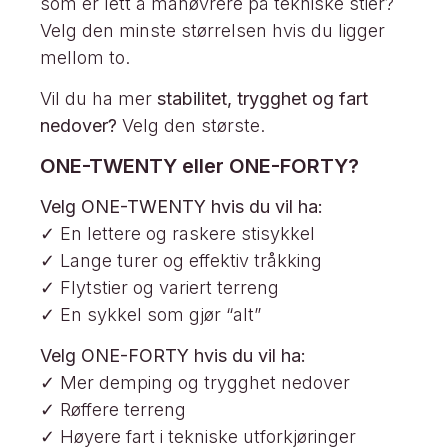
som er lett å manøvrere på tekniske stier?
Velg den minste størrelsen hvis du ligger
mellom to.
Vil du ha mer
stabilitet, trygghet og fart
nedover?
Velg den største.
ONE-TWENTY eller ONE-FORTY?
Velg ONE-TWENTY hvis du vil ha:
✓ En lettere og raskere stisykkel
✓ Lange turer og effektiv tråkking
✓ Flytstier og variert terreng
✓ En sykkel som gjør “alt”
Velg ONE-FORTY hvis du vil ha:
✓ Mer demping og trygghet nedover
✓ Røffere terreng
✓ Høyere fart i tekniske utforkjøringer