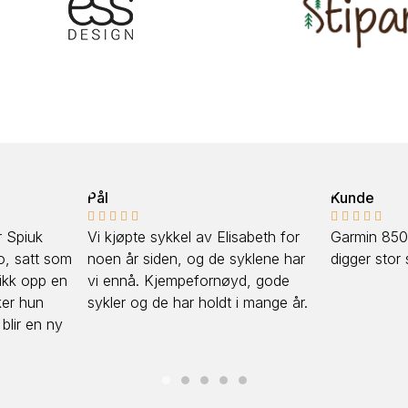
Pål
Kunde










Vi kjøpte sykkel av Elisabeth for
Garmin 850 var knal
som
noen år siden, og de syklene har
digger stor skjerm m
 en
vi ennå. Kjempefornøyd, gode
sykler og de har holdt i mange år.
ny