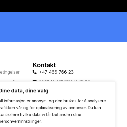
Kontakt
etingelser
+47 466 766 23
post@elisabethsveum.no
ngrerett
Dine data, dine valg
nerklæring
All informasjon er anonym, og den brukes for å analysere
trafikken vår og for optimalisering av annonser. Du kan
kontrollere hvilke data vi får behandle i dine
personverninnstillinger.