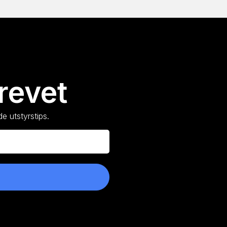
revet
e utstyrstips.