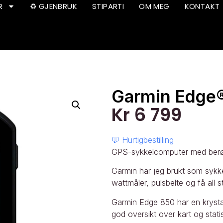
R
♻️ GJENBRUK
STIPARTI
OM MEG
KONTAKT
Garmin Edge
Kr
6 799
💬 Hurtigbestilling
GPS-sykkelcomputer med berør
Garmin har jeg brukt som sykkel
wattmåler, pulsbelte og få all 
Garmin Edge 850 har en krystal
god oversikt over kart og stati