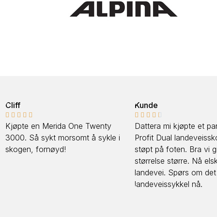
Kunde






e en Merida One Twenty
Dattera mi kjøpte et par Spiuk
Så sykt morsomt å sykle i
Profit Dual landeveissko, satt 
, fornøyd!
støpt på foten. Bra vi gikk opp
størrelse større. Nå elsker hun
landevei. Spørs om det blir en 
landeveissykkel nå.