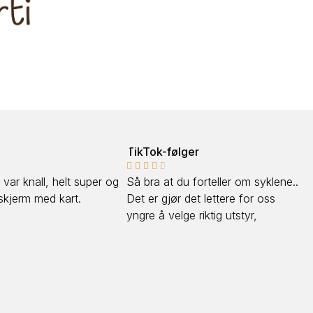
TikTok-følger
Cliff










l, helt super og
Så bra at du forteller om syklene..
Kjøpte 
ed kart.
Det er gjør det lettere for oss
3000. S
yngre å velge riktig utstyr,
skogen,