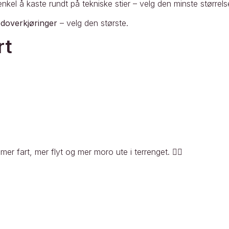
kel å kaste rundt på tekniske stier – velg den minste størrel
nedoverkjøringer
– velg den største.
rt
er fart, mer flyt og mer moro ute i terrenget. 🚵‍♀️