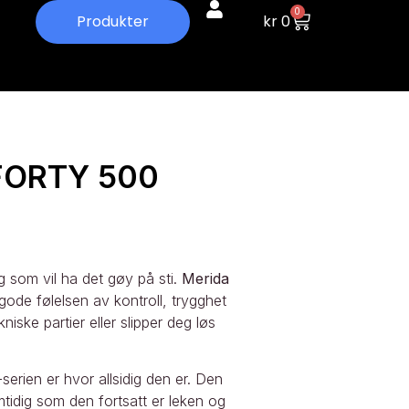
0
kr
0
Produkter
FORTY 500
g som vil ha det gøy på sti.
Merida
gode følelsen av kontroll, trygghet
niske partier eller slipper deg løs
rien er hvor allsidig den er. Den
amtidig som den fortsatt er leken og