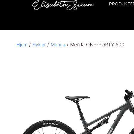
PRODUKTE
Hjem
/
Sykler
/
Merida
/ Merida ONE-FORTY 500