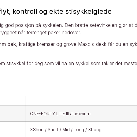
t, kontroll og ekte stisykkelglede
 god posisjon på sykkelen. Den bratte setevinkelen gjør at du 
rygghet når terrenget peker nedover.
mm bak
, kraftige bremser og grove Maxxis-dekk får du en sykk
som stisykkel for deg som vil ha én sykkel som takler det meste.
ONE-FORTY LITE III aluminium
XShort / Short / Mid / Long / XLong