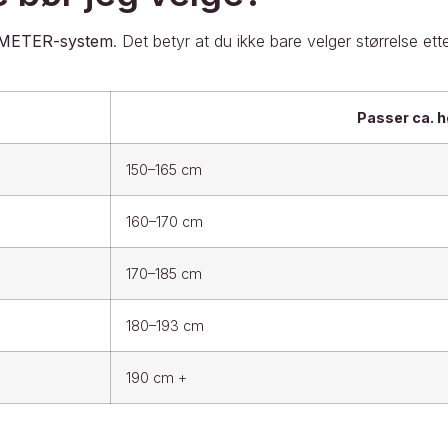
METER-system
. Det betyr at du ikke bare velger størrelse e
Passer ca. 
150–165 cm
160–170 cm
170–185 cm
180–193 cm
190 cm +