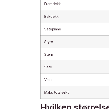
Framdekk
Bakdekk
Setepinne
Styre
Stem
Sete
Vekt
Maks totalvekt
Hvilken størrels