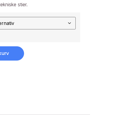
kniske stier.
kurv