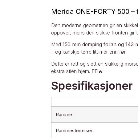
Merida ONE-FORTY 500 – fly
Den moderne geometrien gir en skikkelig
oppover, mens den slakke fronten gir t
Med
150 mm demping foran og 143 
– og kanskje tørre litt mer enn før.
Dette er rett og slett en skikkelig mor
ekstra stien hjem. 🚵‍♀️🔥
Spesifikasjoner
Ramme
Rammestørrelser