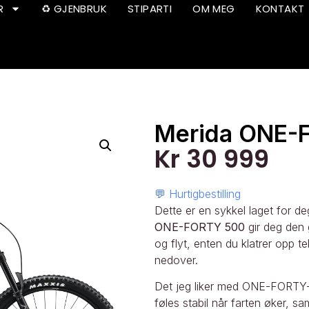
R
♻️ GJENBRUK
STIPARTI
OM MEG
KONTAKT
Merida ONE-
Kr
30 999
💬 Hurtigbestilling
Dette er en sykkel laget for de
ONE-FORTY 500
gir deg den 
og flyt, enten du klatrer opp tek
nedover.
Det jeg liker med ONE-FORTY-se
føles stabil når farten øker, s