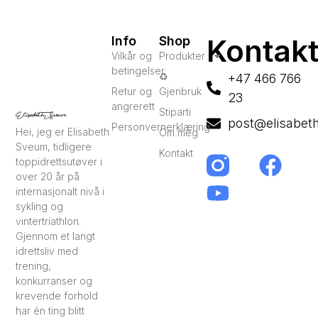
Kontak
Info
Shop
Vilkår og
Produkter
betingelser
♻️
+47 466 766
Retur og
Gjenbruk
23
angrerett
Stiparti
post@elisabet
Personvernerklæring
Hei, jeg er Elisabeth
Om meg
Sveum, tidligere
Kontakt
toppidrettsutøver i
over 20 år på
internasjonalt nivå i
sykling og
vintertriathlon.
Gjennom et langt
idrettsliv med
trening,
konkurranser og
krevende forhold
har én ting blitt