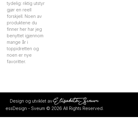
tydelig: riktig utstyr
gjør en reell
forskjell. Noen av
produktene du
finner her har jeg
benyttet igjennom
mange år i
toppidretten og
noen er nye
favoritter.
Design og utviklet av
essDesign - Sveum © 2026 All Rights Reserved.