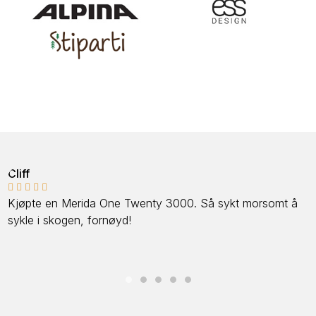
Kunde





Dattera mi kjøpte et par Spiuk Profit Dual landeveissko,
satt som støpt på foten. Bra vi gikk opp en størrelse
større. Nå elsker hun landevei. Spørs om det blir en ny
landeveissykkel nå.