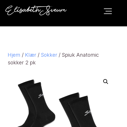
Hjem
/
Klær
/
Sokker
/ Spiuk Anatomic
sokker 2 pk