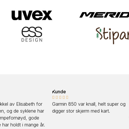
Kunde
TikTok-føl










abeth for
Garmin 850 var knall, helt super og
Så bra at du
yklene har
digger stor skjerm med kart.
Det er gjør 
d, gode
yngre å velg
i mange år.