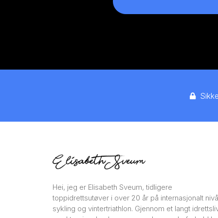
Sikk
Hei, jeg er Elisabeth Sveum, tidligere
toppidrettsutøver i over 20 år på internasjonalt nivå
sykling og vintertriathlon. Gjennom et langt idrettsli