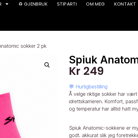
R
♻️ GJENBRUK
STIPARTI
OM MEG
KONTAKT
Anatomic sokker 2 pk
Spiuk Anatom
Kr
249
💬 Hurtigbestilling
Å velge riktige sokker har vær
idrettskarrieren. Komfort, passf
og temperatur har alltid hatt mye
Spiuk Anatomic-sokkene er myk
godt. akkurat slik jeg foretrek