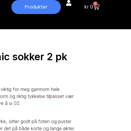
0
kr
0
Produkter
ic sokker 2 pk
t viktig for meg gjennom hele
orm og riktig tykkelse tilpasset vær
 å si 🚴‍♀️
e, sitter godt på foten og puster
ker det på både korte og lange økter.