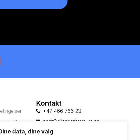
Kontakt
etingelser
+47 466 766 23
post@elisabethsveum.no
ngrerett
Dine data, dine valg
nerklæring