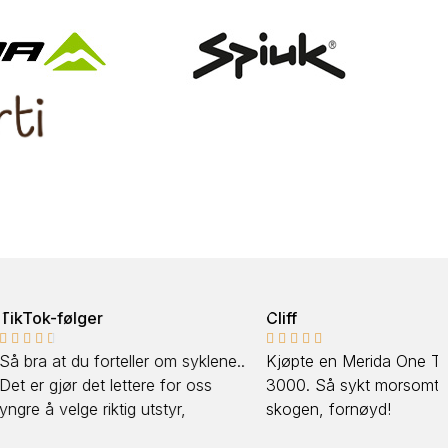
ger
Cliff





 forteller om syklene..
Kjøpte en Merida One Twenty
det lettere for oss
3000. Så sykt morsomt å sykle i
e riktig utstyr,
skogen, fornøyd!