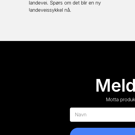
landevei. Spørs om det blir en ny
landeveissykkel nå.
Meld
Motta produkt