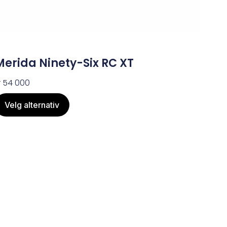
Merida Ninety-Six RC XT
r
54 000
Velg alternativ