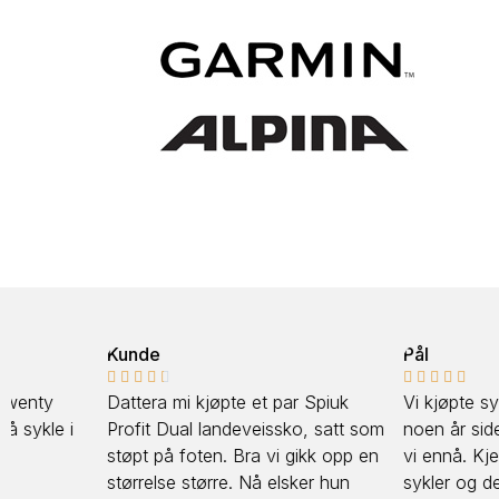
Kunde
Pål










Dattera mi kjøpte et par Spiuk
Vi kjøpte sykkel av Elis
Profit Dual landeveissko, satt som
noen år siden, og de s
støpt på foten. Bra vi gikk opp en
vi ennå. Kjempefornøy
størrelse større. Nå elsker hun
sykler og de har holdt 