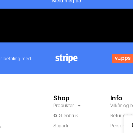
Meld meg på
er betaling med
Shop
Info
Produkter
Vilkår og b
♻️ Gjenbruk
Retur og a
 i
Stiparti
Personver
v