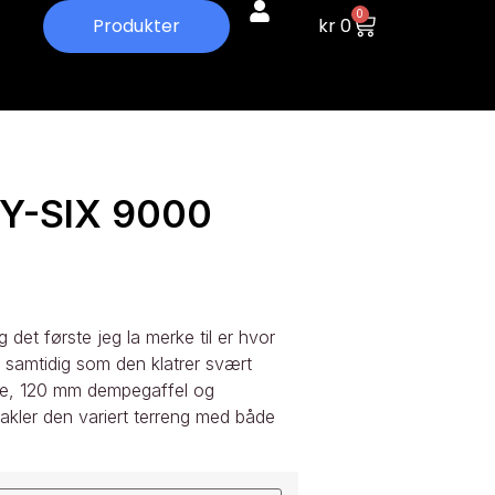
0
kr
0
Produkter
TY-SIX 9000
 det første jeg la merke til er hvor
, samtidig som den klatrer svært
mme, 120 mm dempegaffel og
akler den variert terreng med både