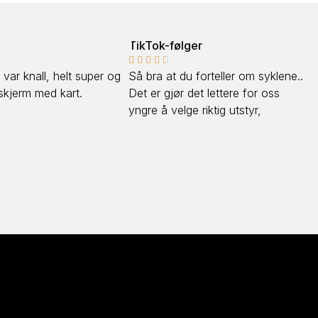
TikTok-følger
Cliff










Så bra at du forteller om syklene..
Kjøpte en Merida One T
Det er gjør det lettere for oss
3000. Så sykt morsomt å
yngre å velge riktig utstyr,
skogen, fornøyd!