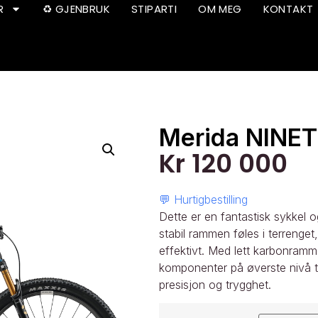
R
♻️ GJENBRUK
STIPARTI
OM MEG
KONTAKT
Merida NINE
Kr
120 000
💬 Hurtigbestilling
Dette er en fantastisk sykkel og
stabil rammen føles i terrenget
effektivt. Med lett karbonra
komponenter på øverste nivå t
presisjon og trygghet.