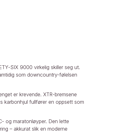
ETY-SIX 9000 virkelig skiller seg ut.
samtidig som downcountry-følelsen
errenget er krevende. XTR-bremsene
 karbonhjul fullfører en oppsett som
C- og maratonløyper. Den lette
ing – akkurat slik en moderne