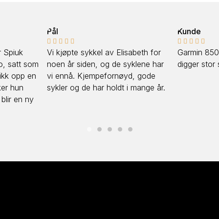
Kunde





kkel av Elisabeth for
Garmin 850 var knall, helt super og
en, og de syklene har
digger stor skjerm med kart.
jempefornøyd, gode
 har holdt i mange år.