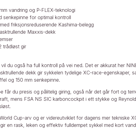
mm vandring og P-FLEX-teknologi
senkepinne for optimal kontroll
med friksjonsreduserende Kashima-belegg
asktrullende Maxxis-dekk
remser
trådløst gir
vil du også ha full kontroll på vei ned. Det er akkurat her NIN
ktrullende dekk gir sykkelen tydelige XC-race-egenskaper, 
fel og 150 mm senkepinne.
år du presis og pålitelig giring, også når det går fort og t
raft, mens FSA NS SIC karboncockpit i ett stykke og Reynolds
løst.
orld Cup-arv og er videreutviklet for dagens mer tekniske X
en rask, leken og effektiv fulldempet sykkel med kort vandr