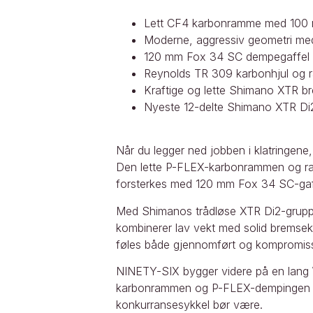
Lett CF4 karbonramme med 100 
Moderne, aggressiv geometri med 
120 mm Fox 34 SC dempegaffel 
Reynolds TR 309 karbonhjul og r
Kraftige og lette Shimano XTR b
Nyeste 12-delte Shimano XTR Di2 
Når du legger ned jobben i klatringene, 
Den lette P-FLEX-karbonrammen og ras
forsterkes med 120 mm Fox 34 SC-gaf
Med Shimanos trådløse XTR Di2-gruppe f
kombinerer lav vekt med solid bremsek
føles både gjennomført og kompromiss
NINETY-SIX bygger videre på en lang W
karbonrammen og P-FLEX-dempingen gir 
konkurransesykkel bør være.