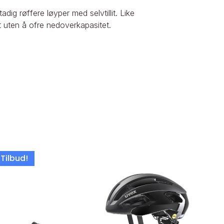
adig røffere løyper med selvtillit. Like
t uten å ofre nedoverkapasitet.
Tilbud!