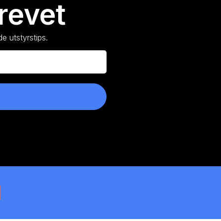
revet
e utstyrstips.