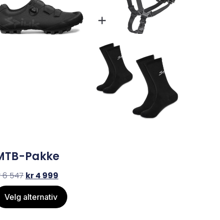
MTB-Pakke
r
6 547
kr
4 999
Velg alternativ