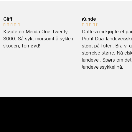
Kunde
Pål










Twenty
Dattera mi kjøpte et par Spiuk
Vi kjøpte sy
å sykle i
Profit Dual landeveissko, satt som
noen år sid
støpt på foten. Bra vi gikk opp en
vi ennå. K
størrelse større. Nå elsker hun
sykler og de
landevei. Spørs om det blir en ny
landeveissykkel nå.