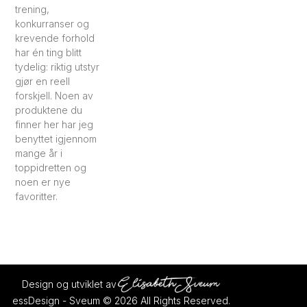
trening,
konkurranser og
krevende forhold
har én ting blitt
tydelig: riktig utstyr
gjør en reell
forskjell. Noen av
produktene du
finner her har jeg
benyttet igjennom
mange år i
toppidretten og
noen er nye
favoritter.
Design og utviklet av
essDesign - Sveum © 2026 All Rights Reserved.