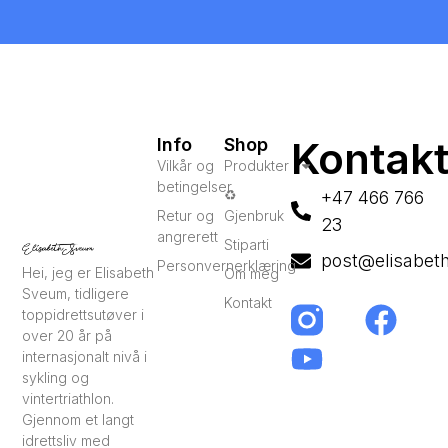
Kontak
Info
Shop
Vilkår og
Produkter
betingelser
♻️
+47 466 766
Retur og
Gjenbruk
23
angrerett
Stiparti
post@elisabet
Personvernerklæring
Hei, jeg er Elisabeth
Om meg
Sveum, tidligere
Kontakt
toppidrettsutøver i
over 20 år på
internasjonalt nivå i
sykling og
vintertriathlon.
Gjennom et langt
idrettsliv med