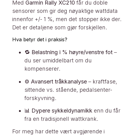
Med
Garmin Rally XC210
får du doble
sensorer som gir deg nøyaktige wattdata
innenfor +/- 1 %, men det stopper ikke der.
Det er detaljene som gjør forskjellen.
Hva betyr det i praksis?
🔁
Belastning i % høyre/venstre fot
–
du ser umiddelbart om du
kompenserer.
⚙️
Avansert tråkkanalyse
– kraftfase,
sittende vs. stående, pedalsenter-
forskyvning.
📊
Dypere sykkeldynamikk
enn du får
fra en tradisjonell wattkrank.
For meg har dette vært avgjørende i