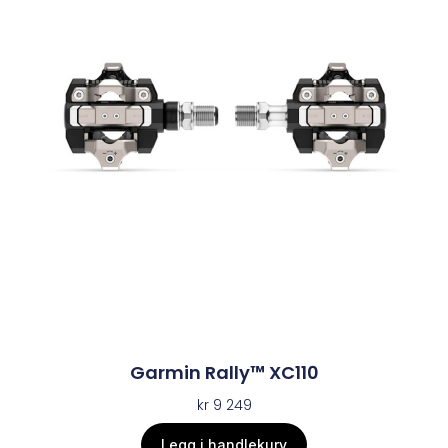
Garmin Rally™ XC110
kr
9 249
Legg i handlekurv