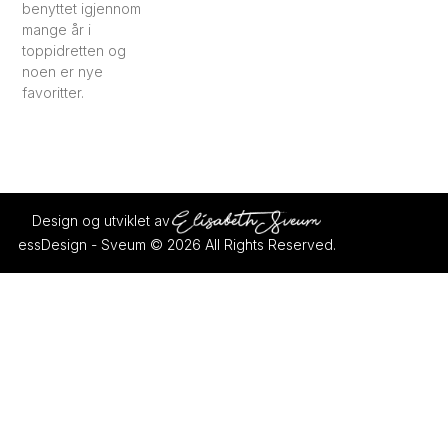
benyttet igjennom
mange år i
toppidretten og
noen er nye
favoritter.
Design og utviklet av
essDesign - Sveum © 2026 All Rights Reserved.