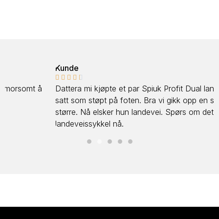
Kunde





Dattera mi kjøpte et par Spiuk Profit Dual landeveissko,
satt som støpt på foten. Bra vi gikk opp en størrelse
større. Nå elsker hun landevei. Spørs om det blir en ny
landeveissykkel nå.