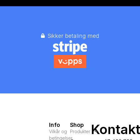
Sikker betaling med
Kontak
Info
Shop
Vilkår og
Produkter
betingelser