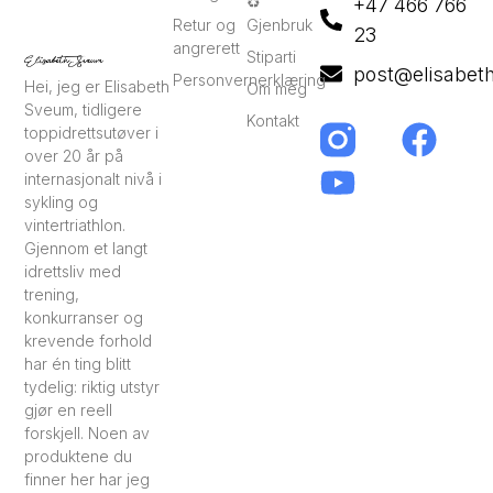
♻️
+47 466 766
Retur og
Gjenbruk
23
angrerett
Stiparti
post@elisabet
Personvernerklæring
Hei, jeg er Elisabeth
Om meg
Sveum, tidligere
Kontakt
toppidrettsutøver i
over 20 år på
internasjonalt nivå i
sykling og
vintertriathlon.
Gjennom et langt
idrettsliv med
trening,
konkurranser og
krevende forhold
har én ting blitt
tydelig: riktig utstyr
gjør en reell
forskjell. Noen av
produktene du
finner her har jeg